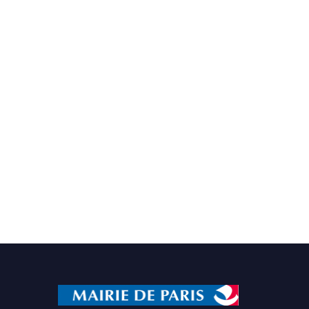
Combien de temps faut-il
rester sur une leçon du
manuel ?