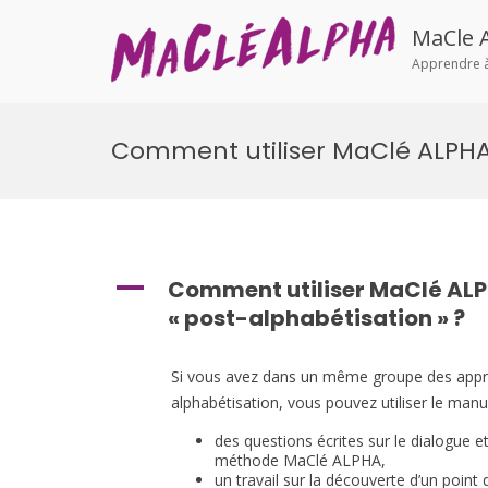
MaCle 
Apprendre à 
Aller
au
Comment utiliser MaClé ALPHA 
contenu
A
Comment utiliser MaClé ALP
« post-alphabétisation » ?
Si vous avez dans un même groupe des apprena
alphabétisation, vous pouvez utiliser le man
des questions écrites sur le dialogue e
méthode MaClé ALPHA,
un travail sur la découverte d’un poin