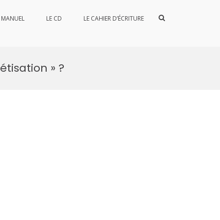
Afficher
E MANUEL
LE CD
LE CAHIER D’ÉCRITURE
le
formulaire
de
recherche
tisation » ?