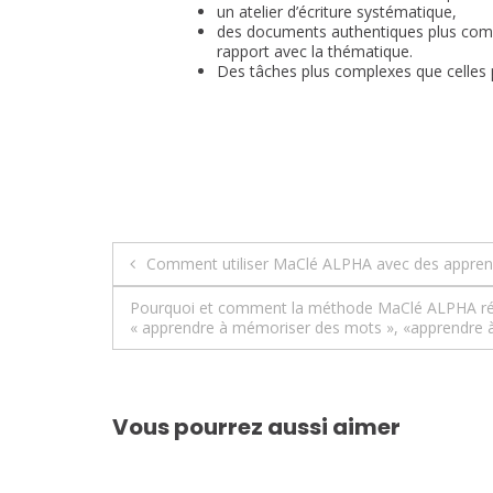
un atelier d’écriture systématique,
des documents authentiques plus com
rapport avec la thématique.
Des tâches plus complexes que celles 
Navigation
Comment utiliser MaClé ALPHA avec des apprena
de
Pourquoi et comment la méthode MaClé ALPHA rése
« apprendre à mémoriser des mots », «apprendre à tr
l’article
Vous pourrez aussi aimer