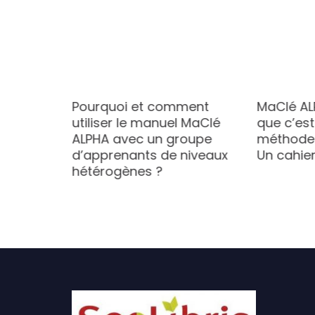
quoi
Pourquoi et comment
MaClé AL
utiliser le manuel MaClé
que c’est
e la
ALPHA avec un groupe
méthode 
e MaClé
d’apprenants de niveaux
Un cahier
 ?
hétérogènes ?